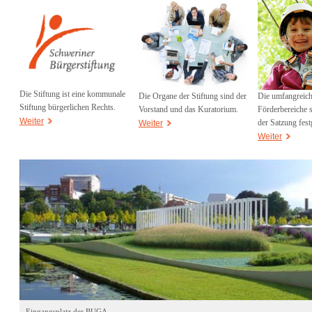
Die Stiftung ist eine kommunale
Die umfangreic
Die Organe der Stiftung sind der
Stiftung bürgerlichen Rechts.
Förderbereiche s
Vorstand und das Kuratorium.
Weiter
der Satzung fest
Weiter
Weiter
Eingangsplatz der BUGA